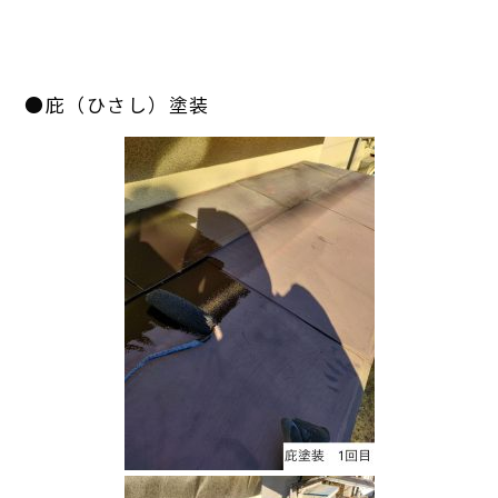
●庇（ひさし）塗装